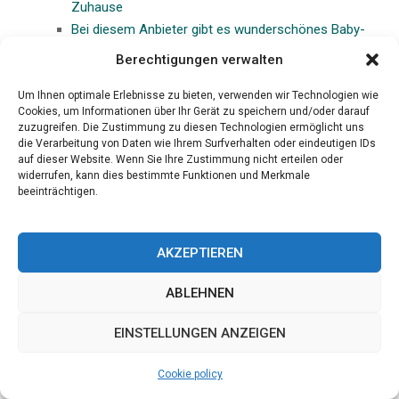
Zuhause
Bei diesem Anbieter gibt es wunderschönes Baby-
Zubehör mit Namen
Berechtigungen verwalten
Personalisierte Schokolade. Ein leckeres Geschenk zu
jedem Anlass
Um Ihnen optimale Erlebnisse zu bieten, verwenden wir Technologien wie
Cookies, um Informationen über Ihr Gerät zu speichern und/oder darauf
Category:
Gesundheid
zuzugreifen. Die Zustimmung zu diesen Technologien ermöglicht uns
Der Beauty-Trend für Zuhause: Die Rotlicht Maske
die Verarbeitung von Daten wie Ihrem Surfverhalten oder eindeutigen IDs
auf dieser Website. Wenn Sie Ihre Zustimmung nicht erteilen oder
erobert die Hautpflege
widerrufen, kann dies bestimmte Funktionen und Merkmale
Boxspring kopen: Het geheim van topatleten voor
beeinträchtigen.
perfecte recovery
Verbessern Sie Ihre Gesundheit und Ihr Wohlbefinden
mit natürlichen Lösungen
AKZEPTIEREN
Snus im Sport: Zwischen Leistungsdruck, Gewohnheit
ABLEHNEN
und Gesundheitsfrage
Zehn häufige Fragen und ausführliche Antworten zum
EINSTELLUNGEN ANZEIGEN
Ohrenanlegen
Schutz vor Wasseradern und ihre Auswirkungen auf
Cookie policy
die Gesundheit