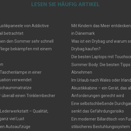
LESEN SIE HÄUFIG ARTIKEL
ustikpaneele von Addictive
Mit Kindern das Meer entdecken
il betrachtet
in Dänemark
en den Sommer sehr schnell
Was ist ein Drybag und warum sol
 Fliege bekämpfen mit einem
Drybag kaufen?
Die besten Laptops mit Touchsc
en
Sommer Body: Die besten Tipp
Taschenlampe in einer
Abnehmen
tuation verwendet
Im Urlaub nach Wales oder Irlan
ltschaummatratze
Akustikkabine – ein Gerät, das a
überall einen Trinklernbecher
Anforderungen gerecht wird
Eine selbstschließende Durchga
Lederwerkstatt – Qualität,
senkt das Gefährdungsrisiko
ganz viel Lust
Ein moderner Billardtisch von Fu
eren Autoaufzüge
stilsicheres Bestuhlungssystem