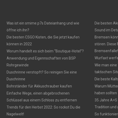
Was ist ein smime.p7s Dateianhang und wie
Die besten Ak
öffne ich ihn?
Sound im Deta
Die besten CSGO Kisten, die Sie jetzt kaufen
Bremsen könn
können in 2022
stören. Diese
Bremsenfalle!
Worum handelt es sich beim “Boutique-Hotel”?
Wurfaxt werf
Anwendung und Eigennschaften von BSP
Rohrgewinde
Wie man eine 
taktischen Si
Duschrinne verstopft? So reinigen Sie eine
Duschrinne
Die beste Ka
Bohrständer für Akkuschrauber kaufen
Warum Mütter 
haben sollten
Einfache Wege, einen abgebrochenen
Schlüssel aus einem Schloss zu entfernen
35 Jahre A+S 
Tradition und 
Trends für den Herbst 2022: So rockst Du die
Nagelwelt!
So funktioni