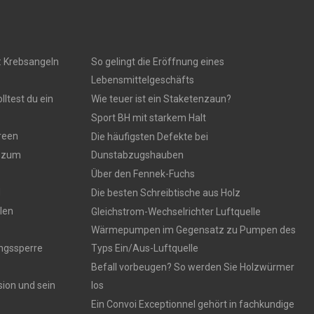
: Krebsangeln
So gelingt die Eröffnung eines
Lebensmittelgeschäfts
ltest du ein
Wie teuer ist ein Staketenzaun?
Sport BH mit starkem Halt
reen
Die häufigsten Defekte bei
s zum
Dunstabzugshauben
Über den Fennek-Fuchs
d
Die besten Schreibtische aus Holz
llen
Gleichstrom-Wechselrichter Luftquelle
Wärmepumpen im Gegensatz zu Pumpen des
ngssperre
Typs Ein/Aus-Luftquelle
Befall vorbeugen? So werden Sie Holzwürmer
sion und sein
los
Ein Convoi Exceptionnel gehört in fachkundige