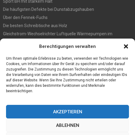
Sport BH mit starkem Halt
Die häufigsten Defekte bei Dunstabzugshauben
Über den Fennek-Fuchs
Die besten Schreibtische aus Holz
Gleichstrom-Wechselrichter Luftquelle Wärmepumpen im
Gegensatz zu Pumpen des Typs Ein/Aus-Luftquelle
Berechtigungen verwalten
Befall vorbeugen? So werden Sie Holzwürmer los
Ein Convoi Exceptionnel gehört in fachkundige Hände
Um Ihnen optimale Erlebnisse zu bieten, verwenden wir Technologien wie
Cookies, um Informationen über Ihr Gerät zu speichern und/oder darauf
zuzugreifen. Die Zustimmung zu diesen Technologien ermöglicht uns
die Verarbeitung von Daten wie Ihrem Surfverhalten oder eindeutigen IDs
auf dieser Website. Wenn Sie Ihre Zustimmung nicht erteilen oder
widerrufen, kann dies bestimmte Funktionen und Merkmale
beeinträchtigen.
AKZEPTIEREN
ABLEHNEN