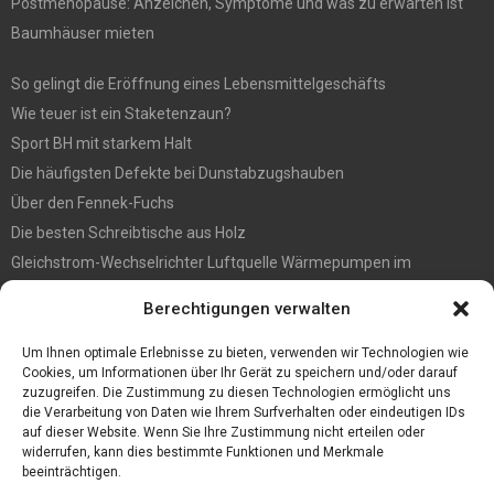
Postmenopause: Anzeichen, Symptome und was zu erwarten ist
Baumhäuser mieten
So gelingt die Eröffnung eines Lebensmittelgeschäfts
Wie teuer ist ein Staketenzaun?
Sport BH mit starkem Halt
Die häufigsten Defekte bei Dunstabzugshauben
Über den Fennek-Fuchs
Die besten Schreibtische aus Holz
Gleichstrom-Wechselrichter Luftquelle Wärmepumpen im
Gegensatz zu Pumpen des Typs Ein/Aus-Luftquelle
Berechtigungen verwalten
Befall vorbeugen? So werden Sie Holzwürmer los
Ein Convoi Exceptionnel gehört in fachkundige Hände
Um Ihnen optimale Erlebnisse zu bieten, verwenden wir Technologien wie
Cookies, um Informationen über Ihr Gerät zu speichern und/oder darauf
zuzugreifen. Die Zustimmung zu diesen Technologien ermöglicht uns
die Verarbeitung von Daten wie Ihrem Surfverhalten oder eindeutigen IDs
auf dieser Website. Wenn Sie Ihre Zustimmung nicht erteilen oder
widerrufen, kann dies bestimmte Funktionen und Merkmale
beeinträchtigen.