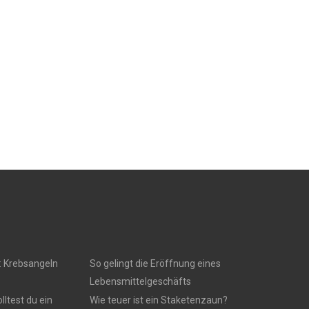
: Krebsangeln
So gelingt die Eröffnung eines
Lebensmittelgeschäfts
ltest du ein
Wie teuer ist ein Staketenzaun?