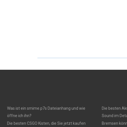
Was ist ein smime.p7s Dateianhang und wie
Die besten Ak
öffne ich ihn?
Sound im Deta
Die besten CSGO Kisten, die Sie jetzt kaufen
Bremsen könn