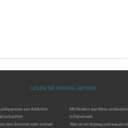
LESEN SIE HÄUFIG ARTIKEL
ustikpaneele von Addictive
Mit Kindern das Meer entdecken
il betrachtet
in Dänemark
en den Sommer sehr schnell
Was ist ein Drybag und warum sol