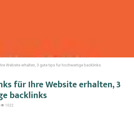
Ihre Website erhalten, 3 gute tips fur hochwertige backlinks
nks für Ihre Website erhalten, 3
ge backlinks
1022