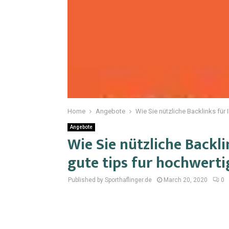
Home
Angebote
Wie Sie nützliche Backlinks für 
Angebote
Wie Sie nützliche Backli
gute tips fur hochwerti
Published by Sporthaflinger.de
March 20, 2020
0