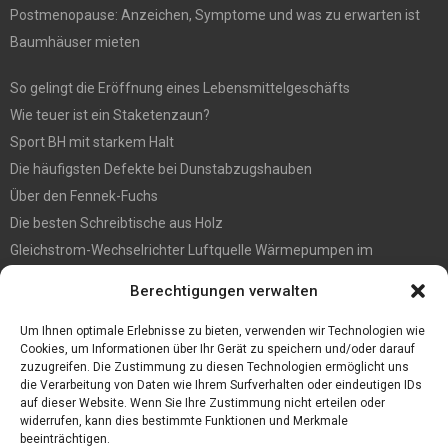
Postmenopause: Anzeichen, Symptome und was zu erwarten ist
Baumhäuser mieten
So gelingt die Eröffnung eines Lebensmittelgeschäfts
Wie teuer ist ein Staketenzaun?
Sport BH mit starkem Halt
Die häufigsten Defekte bei Dunstabzugshauben
Über den Fennek-Fuchs
Die besten Schreibtische aus Holz
Gleichstrom-Wechselrichter Luftquelle Wärmepumpen im
Gegensatz zu Pumpen des Typs Ein/Aus-Luftquelle
Berechtigungen verwalten
Befall vorbeugen? So werden Sie Holzwürmer los
Ein Convoi Exceptionnel gehört in fachkundige Hände
Um Ihnen optimale Erlebnisse zu bieten, verwenden wir Technologien wie
Cookies, um Informationen über Ihr Gerät zu speichern und/oder darauf
zuzugreifen. Die Zustimmung zu diesen Technologien ermöglicht uns
die Verarbeitung von Daten wie Ihrem Surfverhalten oder eindeutigen IDs
auf dieser Website. Wenn Sie Ihre Zustimmung nicht erteilen oder
widerrufen, kann dies bestimmte Funktionen und Merkmale
beeinträchtigen.