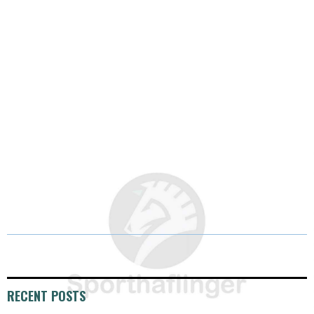
E
K
S
N
R
T
)
RECENT POSTS