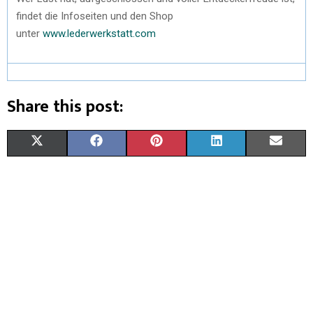
findet die Infoseiten und den Shop
unter
www.lederwerkstatt.com
Share this post:
X
F
P
L
E
(
A
I
I
M
T
C
N
N
A
W
E
T
K
I
I
B
E
E
L
T
O
R
D
T
O
E
I