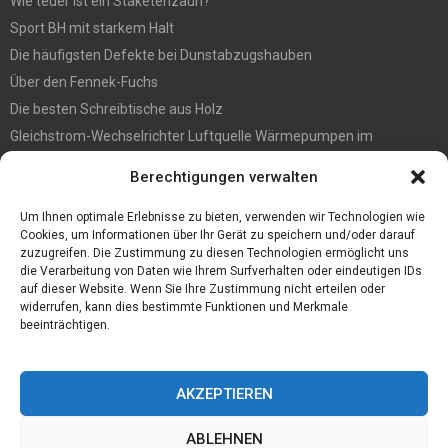
Wie teuer ist ein Staketenzaun?
Sport BH mit starkem Halt
Die häufigsten Defekte bei Dunstabzugshauben
Über den Fennek-Fuchs
Die besten Schreibtische aus Holz
Gleichstrom-Wechselrichter Luftquelle Wärmepumpen im
Gegensatz zu Pumpen des Typs Ein/Aus-Luftquelle
Berechtigungen verwalten
Befall vorbeugen? So werden Sie Holzwürmer los
Ein Convoi Exceptionnel gehört in fachkundige Hände
Um Ihnen optimale Erlebnisse zu bieten, verwenden wir Technologien wie
Cookies, um Informationen über Ihr Gerät zu speichern und/oder darauf
zuzugreifen. Die Zustimmung zu diesen Technologien ermöglicht uns
die Verarbeitung von Daten wie Ihrem Surfverhalten oder eindeutigen IDs
auf dieser Website. Wenn Sie Ihre Zustimmung nicht erteilen oder
widerrufen, kann dies bestimmte Funktionen und Merkmale
beeinträchtigen.
AKZEPTIEREN
ABLEHNEN