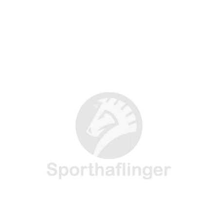
W
E
T
K
I
I
B
E
E
L
T
O
R
D
T
O
E
I
E
K
S
N
R
T
)