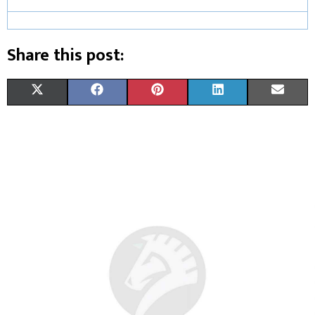
Share this post:
X
F
P
L
E
(
A
I
I
M
T
C
N
N
A
W
E
T
K
I
I
B
E
E
L
T
O
R
D
T
O
E
I
E
K
S
N
R
T