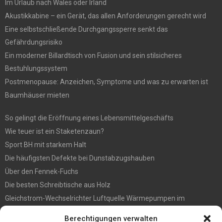
Im Urlaub nach Wales oder Irland
Akustikkabine – ein Gerät, das allen Anforderungen gerecht wird
Eine selbstschließende Durchgangssperre senkt das
Gefährdungsrisiko
Ein moderner Billardtisch von Fusion und sein stilsicheres
Bestuhlungssystem
Postmenopause: Anzeichen, Symptome und was zu erwarten ist
Baumhäuser mieten
So gelingt die Eröffnung eines Lebensmittelgeschäfts
Wie teuer ist ein Staketenzaun?
Sport BH mit starkem Halt
Die häufigsten Defekte bei Dunstabzugshauben
Über den Fennek-Fuchs
Die besten Schreibtische aus Holz
Gleichstrom-Wechselrichter Luftquelle Wärmepumpen im
Gegensatz zu Pumpen des Typs Ein/Aus-Luftquelle
Berechtigungen verwalten