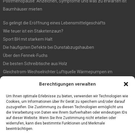
Postmenopause: Anzeichen, Symptome und was zu erwarten ist
Baumhäuser mieten
So gelingt die Eröffnung eines Lebensmittelgeschäfts
Wie teuer ist ein Staketenzaun?
Sport BH mit starkem Halt
Die häufigsten Defekte bei Dunstabzugshauben
Über den Fennek-Fuchs
Die besten Schreibtische aus Holz
Gleichstrom-Wechselrichter Luftquelle Wärmepumpen im
Gegensatz zu Pumpen des Typs Ein/Aus-Luftquelle
Berechtigungen verwalten
Befall vorbeugen? So werden Sie Holzwürmer los
Ein Convoi Exceptionnel gehört in fachkundige Hände
Um Ihnen optimale Erlebnisse zu bieten, verwenden wir Technologien wie
Cookies, um Informationen über Ihr Gerät zu speichern und/oder darauf
zuzugreifen. Die Zustimmung zu diesen Technologien ermöglicht uns
die Verarbeitung von Daten wie Ihrem Surfverhalten oder eindeutigen IDs
auf dieser Website. Wenn Sie Ihre Zustimmung nicht erteilen oder
widerrufen, kann dies bestimmte Funktionen und Merkmale
beeinträchtigen.