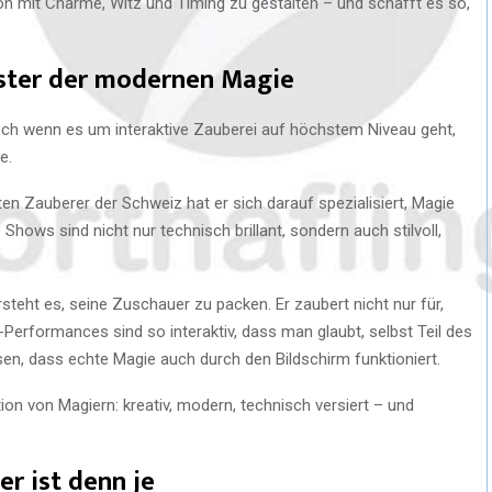
ion mit Charme, Witz und Timing zu gestalten – und schafft es so,
ster der modernen Magie
Doch wenn es um interaktive Zauberei auf höchstem Niveau geht,
e.
n Zauberer der Schweiz hat er sich darauf spezialisiert, Magie
hows sind nicht nur technisch brillant, sondern auch stilvoll,
steht es, seine Zuschauer zu packen. Er zaubert nicht nur für,
erformances sind so interaktiv, dass man glaubt, selbst Teil des
en, dass echte Magie auch durch den Bildschirm funktioniert.
on von Magiern: kreativ, modern, technisch versiert – und
r ist denn je