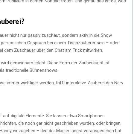
rem Publikum in echten Kontakt treten. Und genau das ist es, was
auberei?
auer nicht nur passiv zuschaut, sondern aktiv in die Show
 persönlichen Gespräch bei einem Tischzauberer sein – oder
 bei dem Zuschauer über den Chat am Trick mitwirken.
e wird gemeinsam erlebt. Diese Form der Zauberkunst ist
als traditionelle Bühnenshows.
isse immer wichtiger werden, trifft interaktive Zauberei den Nerv
 auf digitale Elemente. Sie lassen etwa Smartphones
ichten, die noch gar nicht geschrieben wurden, oder bringen
 Handy einzugeben – den der Magier längst vorausgesehen hat.