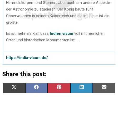
Himmelskörpern und Sternen, aber auch um andere Aspekte
der Astronomie zu studieren. Der König baute fünf
Observationen in seinem Kaiserreich und die in Jaipur ist die
größte.
Es ist mehr als klar, dass
Indien visum
voll mit herrlichen
Orten und historischen Monumenten ist ……
https://india-visum.de/
Share this post:
X
F
P
L
E
(
A
I
I
M
T
C
N
N
A
W
E
T
K
I