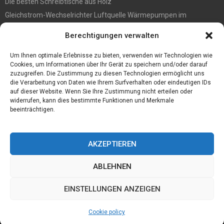
Die besten Schreibtische aus Holz
Gleichstrom-Wechselrichter Luftquelle Wärmepumpen im
Gegensatz zu Pumpen des Typs Ein/Aus-Luftquelle
Berechtigungen verwalten
Befall vorbeugen? So werden Sie Holzwürmer los
Ein Convoi Exceptionnel gehört in fachkundige Hände
Um Ihnen optimale Erlebnisse zu bieten, verwenden wir Technologien wie
Cookies, um Informationen über Ihr Gerät zu speichern und/oder darauf
zuzugreifen. Die Zustimmung zu diesen Technologien ermöglicht uns
die Verarbeitung von Daten wie Ihrem Surfverhalten oder eindeutigen IDs
auf dieser Website. Wenn Sie Ihre Zustimmung nicht erteilen oder
widerrufen, kann dies bestimmte Funktionen und Merkmale
beeinträchtigen.
AKZEPTIEREN
ABLEHNEN
@2023 - www.Sporthaflinger.de. All Right Reserved.
EINSTELLUNGEN ANZEIGEN
Home
Cookie policy (EU)
Our authors
Partners
Website index
Cookie policy
Contact