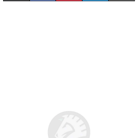
(
A
I
I
M
T
C
N
N
A
W
E
T
K
I
I
B
E
E
L
T
O
R
D
T
O
E
I
E
K
S
N
R
T
)