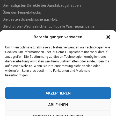
Die häufigsten Defekte bei Dunstabzugshauben
Über den Fennek-Fuchs
Die besten Schreibtische aus Holz
Gleichstrom-Wechselrichter Luftquelle Wärmepumpen im
Gegensatz zu Pumpen des Typs Ein/Aus-Luftquelle
Berechtigungen verwalten
Befall vorbeugen? So werden Sie Holzwürmer los
Ein Convoi Exceptionnel gehört in fachkundige Hände
Um Ihnen optimale Erlebnisse zu bieten, verwenden wir Technologien wie
Cookies, um Informationen über Ihr Gerät zu speichern und/oder darauf
zuzugreifen. Die Zustimmung zu diesen Technologien ermöglicht uns
die Verarbeitung von Daten wie Ihrem Surfverhalten oder eindeutigen IDs
auf dieser Website. Wenn Sie Ihre Zustimmung nicht erteilen oder
widerrufen, kann dies bestimmte Funktionen und Merkmale
beeinträchtigen.
AKZEPTIEREN
ABLEHNEN
@2023 - www.Sporthaflinger.de. All Right Reserved.