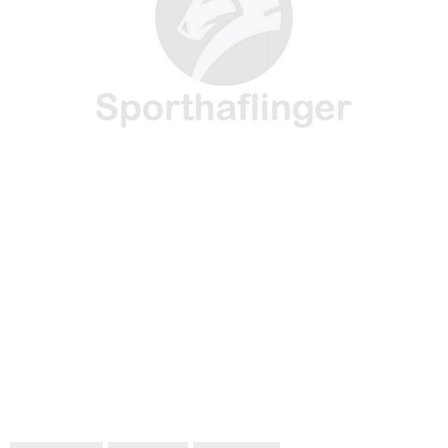
W
E
T
K
I
I
B
E
E
L
T
O
R
D
T
O
E
I
E
K
S
N
R
T
)