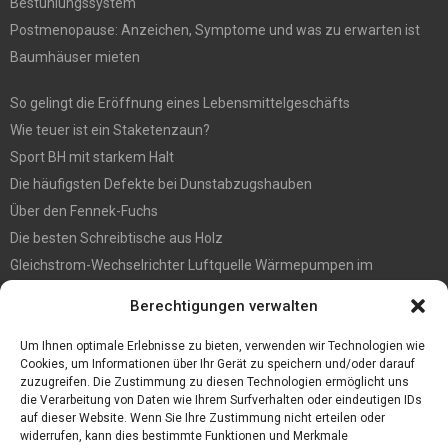
Bestuhlungssystem
Postmenopause: Anzeichen, Symptome und was zu erwarten ist
Baumhäuser mieten
So gelingt die Eröffnung eines Lebensmittelgeschäfts
Wie teuer ist ein Staketenzaun?
Sport BH mit starkem Halt
Die häufigsten Defekte bei Dunstabzugshauben
Über den Fennek-Fuchs
Die besten Schreibtische aus Holz
Gleichstrom-Wechselrichter Luftquelle Wärmepumpen im
Gegensatz zu Pumpen des Typs Ein/Aus-Luftquelle
Berechtigungen verwalten
Befall vorbeugen? So werden Sie Holzwürmer los
Ein Convoi Exceptionnel gehört in fachkundige Hände
Um Ihnen optimale Erlebnisse zu bieten, verwenden wir Technologien wie
Cookies, um Informationen über Ihr Gerät zu speichern und/oder darauf
zuzugreifen. Die Zustimmung zu diesen Technologien ermöglicht uns
die Verarbeitung von Daten wie Ihrem Surfverhalten oder eindeutigen IDs
auf dieser Website. Wenn Sie Ihre Zustimmung nicht erteilen oder
widerrufen, kann dies bestimmte Funktionen und Merkmale