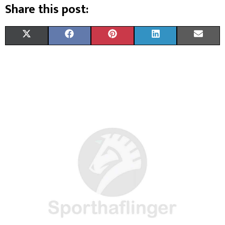
Share this post:
X
F
P
L
E
(
A
I
I
M
T
C
N
N
A
W
E
T
K
I
I
B
E
E
L
T
O
R
D
T
O
E
I
E
K
S
N
R
T
)