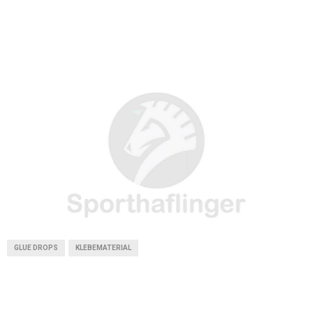
T
O
E
I
E
K
S
N
R
T
)
GLUE DROPS
KLEBEMATERIAL