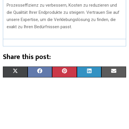
Prozesseffizienz zu verbessern, Kosten zu reduzieren und
die Qualität Ihrer Endprodukte zu steigern. Vertrauen Sie auf
unsere Expertise, um die Verklebungslösung zu finden, die
exakt zu Ihren Bedürfnissen passt.
Share this post:
X
F
P
L
E
(
A
I
I
M
T
C
N
N
A
W
E
T
K
I
I
B
E
E
L
T
O
R
D