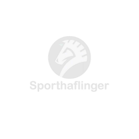
T
C
N
N
A
W
E
T
K
I
I
B
E
E
L
T
O
R
D
T
O
E
I
E
K
S
N
R
T
)