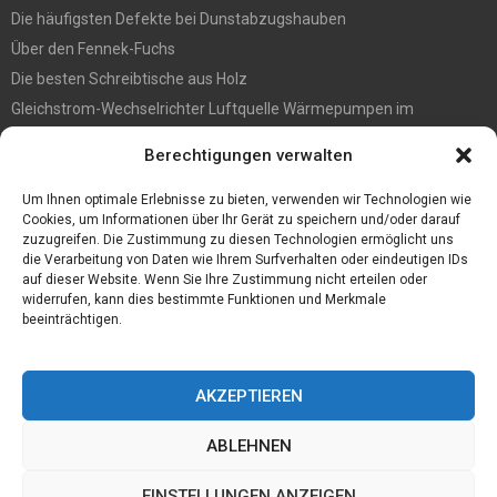
Die häufigsten Defekte bei Dunstabzugshauben
Über den Fennek-Fuchs
Die besten Schreibtische aus Holz
Gleichstrom-Wechselrichter Luftquelle Wärmepumpen im
Gegensatz zu Pumpen des Typs Ein/Aus-Luftquelle
Berechtigungen verwalten
Befall vorbeugen? So werden Sie Holzwürmer los
Ein Convoi Exceptionnel gehört in fachkundige Hände
Um Ihnen optimale Erlebnisse zu bieten, verwenden wir Technologien wie
Cookies, um Informationen über Ihr Gerät zu speichern und/oder darauf
zuzugreifen. Die Zustimmung zu diesen Technologien ermöglicht uns
die Verarbeitung von Daten wie Ihrem Surfverhalten oder eindeutigen IDs
auf dieser Website. Wenn Sie Ihre Zustimmung nicht erteilen oder
widerrufen, kann dies bestimmte Funktionen und Merkmale
beeinträchtigen.
AKZEPTIEREN
ABLEHNEN
@2023 - www.Sporthaflinger.de. All Right Reserved.
EINSTELLUNGEN ANZEIGEN