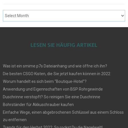
LESEN SIE HÄUFIG ARTIKEL
Was ist ein smime.p7s Dateianhang und wie öffne ich ihn?
Die besten CSGO Kisten, die Sie jetzt kaufen können in 2022
Worum handelt es sich beim “Boutique-Hotel”?
Anwendung und Eigennschaften von BSP Rohrgewinde
Duschrinne verstopft? So reinigen Sie eine Duschrinne
Bohrständer für Akkuschrauber kaufen
Einfache Wege, einen abgebrochenen Schlüssel aus einem Schloss
zu entfernen
Trends für den Herbst 2022: So rockst Du die Nagelwelt!