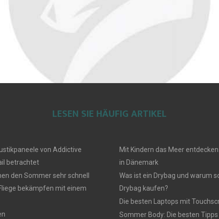
LESEN SIE HÄUFIG ARTIKEL
ustikpaneele von Addictive
Mit Kindern das Meer entdecken
il betrachtet
in Dänemark
en den Sommer sehr schnell
Was ist ein Drybag und warum sol
 Fliege bekämpfen mit einem
Drybag kaufen?
Die besten Laptops mit Touchsc
en
Sommer Body: Die besten Tipp