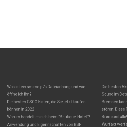
Was ist ein smime.p7s Dateianhang und wie
Die besten Ak
öffne ich ihn?
Sound im Deta
Die besten CSGO Kisten, die Sie jetzt kaufen
Bremsen könn
können in 2022
stören. Diese
Bremsenfalle!
Worum handelt es sich beim “Boutique-Hotel”?
Wurfaxt werf
Anwendung und Eigennschaften von BSP