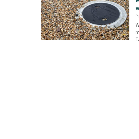
e
w
Pu
W
m
T