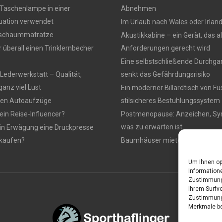
Taschenlampe in einer
Abnehmen
tuation verwendet
Im Urlaub nach Wales oder Irlan
ltschaummatratze
Akustikkabine – ein Gerät, das a
überall einen Trinklernbecher
Anforderungen gerecht wird
Eine selbstschließende Durchga
Lederwerkstatt – Qualität,
senkt das Gefährdungsrisiko
ganz viel Lust
Ein moderner Billardtisch von Fu
eren Autoaufzüge
stilsicheres Bestuhlungssystem
ein Reise-Influencer?
Postmenopause: Anzeichen, S
was zu erwarten ist
 in Erwägung eine Druckpresse
 kaufen?
Baumhäuser mieten
Um Ihnen op
Informatione
Zustimmung 
Ihrem Surfve
Zustimmung 
Merkmale be