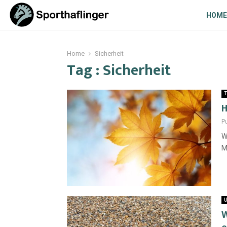
HOME
Home
Sicherheit
Tag : Sicherheit
T
H
Pu
W
M
U
W