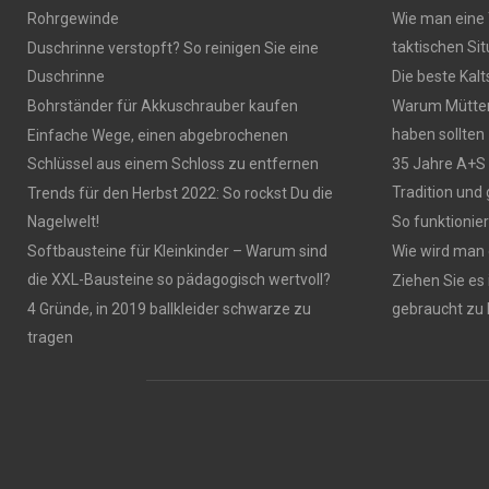
Rohrgewinde
Wie man eine 
taktischen Si
Duschrinne verstopft? So reinigen Sie eine
Duschrinne
Die beste Ka
Bohrständer für Akkuschrauber kaufen
Warum Mütter 
haben sollten
Einfache Wege, einen abgebrochenen
Schlüssel aus einem Schloss zu entfernen
35 Jahre A+S 
Tradition und 
Trends für den Herbst 2022: So rockst Du die
Nagelwelt!
So funktioni
Softbausteine für Kleinkinder – Warum sind
Wie wird man 
die XXL-Bausteine so pädagogisch wertvoll?
Ziehen Sie es
4 Gründe, in 2019 ballkleider schwarze zu
gebraucht zu
tragen