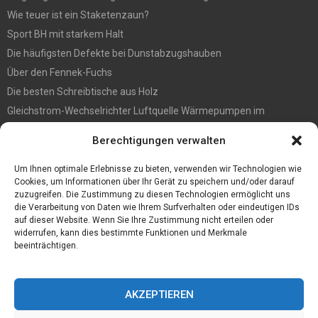
Wie teuer ist ein Staketenzaun?
Sport BH mit starkem Halt
Die häufigsten Defekte bei Dunstabzugshauben
Über den Fennek-Fuchs
Die besten Schreibtische aus Holz
Gleichstrom-Wechselrichter Luftquelle Wärmepumpen im
Gegensatz zu Pumpen des Typs Ein/Aus-Luftquelle
Berechtigungen verwalten
Befall vorbeugen? So werden Sie Holzwürmer los
Ein Convoi Exceptionnel gehört in fachkundige Hände
Um Ihnen optimale Erlebnisse zu bieten, verwenden wir Technologien wie
Cookies, um Informationen über Ihr Gerät zu speichern und/oder darauf
zuzugreifen. Die Zustimmung zu diesen Technologien ermöglicht uns
die Verarbeitung von Daten wie Ihrem Surfverhalten oder eindeutigen IDs
auf dieser Website. Wenn Sie Ihre Zustimmung nicht erteilen oder
widerrufen, kann dies bestimmte Funktionen und Merkmale
beeinträchtigen.
AKZEPTIEREN